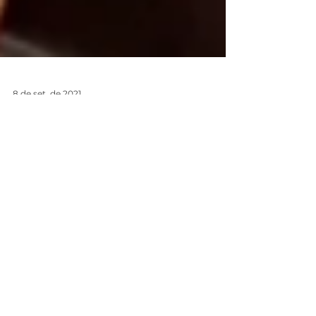
8 de set. de 2021
VAI CONTRATAR UM
CONSÓRCIO? DESCUBRA
COMO ESCOLHER A
ADMINISTRADORA CERTA
PARA VOCÊ!
O mercado de consórcio é muito abrangente,
existem várias empresas que fazem a