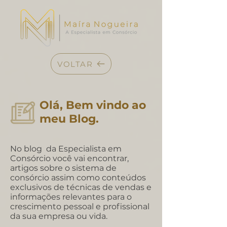
VOLTAR
Olá, Bem vindo ao
meu Blog.
No blog da Especialista em
Consórcio você vai encontrar,
artigos sobre o sistema de
consórcio assim como conteúdos
exclusivos de técnicas de vendas e
informações relevantes para o
crescimento pessoal e profissional
da sua empresa ou vida.