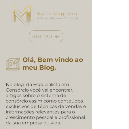
VOLTAR
Olá, Bem vindo ao
meu Blog.
No blog da Especialista em
Consórcio você vai encontrar,
artigos sobre o sistema de
consórcio assim como conteúdos
exclusivos de técnicas de vendas e
informações relevantes para o
crescimento pessoal e profissional
da sua empresa ou vida.