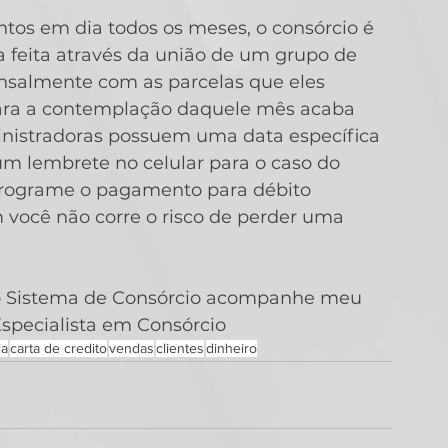
os em dia todos os meses, o consórcio é 
feita através da união de um grupo de 
salmente com as parcelas que eles 
para a contemplação daquele mês acaba 
nistradoras possuem uma data específica 
m lembrete no celular para o caso do 
l programe o pagamento para débito 
m você não corre o risco de perder uma 
 o Sistema de Consórcio acompanhe meu 
Especialista em Consórcio
ia
carta de credito
vendas
clientes
dinheiro