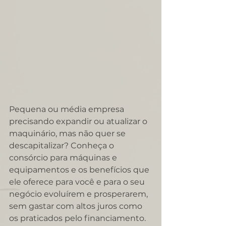
Pequena ou média empresa 
precisando expandir ou atualizar o 
maquinário, mas não quer se 
descapitalizar? Conheça o 
consórcio para máquinas e 
equipamentos e os benefícios que 
ele oferece para você e para o seu 
negócio evoluírem e prosperarem, 
sem gastar com altos juros como 
os praticados pelo financiamento. 