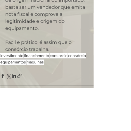
de origem nacional ou importado, 
basta ser um vendedor que emita 
nota fiscal e comprove a 
legitimidade e origem do 
equipamento.
Fácil e prático, é assim que o 
consórcio trabalha.
investimento
financiamento
consorcio
consórcio
equipamentos
maquinas
Ver tudo
Posts recentes