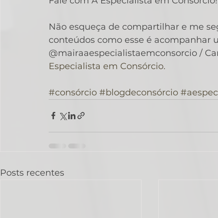
Fale com A Especialista em Consórcio!
Não esqueça de compartilhar e me segu
conteúdos como esse é acompanhar u
@mairaaespecialistaemconsorcio / Can
Especialista em Consórcio.
#consórcio
#blogdeconsórcio
#aespec
Posts recentes