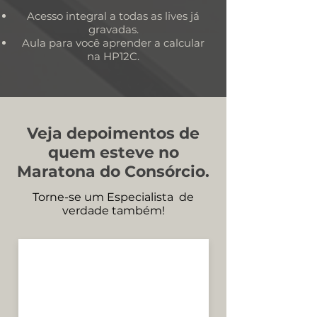
Acesso integral a todas as lives já
gravadas.
Aula para você aprender a calcular
na HP12C.
Veja depoimentos de
quem esteve no
Maratona do Consórcio.
Torne-se um Especialista de
verdade também!