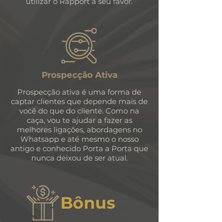
utilizar o Rapport a seu favor.
Prospecção Ativa
Prospecção ativa é uma forma de
captar clientes que depende mais de
você do que do cliente. Como na
caça, vou te ajudar a fazer as
melhores ligações, abordagens no
Whatsapp e até mesmo o nosso
antigo e conhecido Porta a Porta que
nunca deixou de ser atual.
Bônus