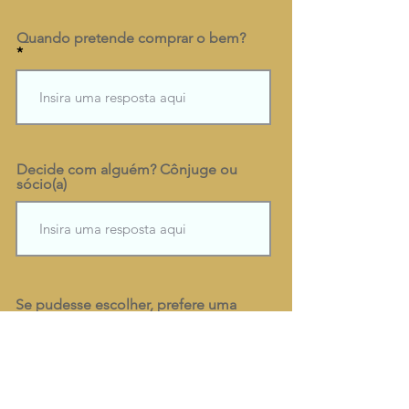
Quando pretende comprar o bem?
Decide com alguém? Cônjuge ou
sócio(a)
Se pudesse escolher, prefere uma
parcela menor ou pegar o crédito
em menor prazo?