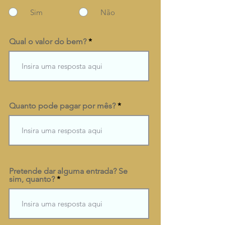
Sim
Não
Qual o valor do bem?
Quanto pode pagar por mês?
Pretende dar alguma entrada? Se
sim, quanto?